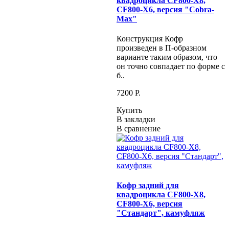
квадроцикла CF800-X8,
CF800-X6, версия "Cobra-
Max"
Конструкция Кофр
произведен в П-образном
варианте таким образом, что
он точно совпадает по форме с
б..
7200 P.
Купить
В закладки
В сравнение
Кофр задний для
квадроцикла CF800-X8,
CF800-X6, версия
"Стандарт", камуфляж