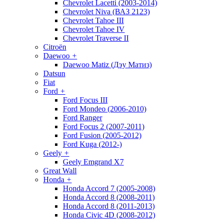
Chevrolet Lacetti (2003-2014)
Chevrolet Niva (ВАЗ 2123)
Chevrolet Tahoe III
Chevrolet Tahoe IV
Chevrolet Traverse II
Citroën
Daewoo
+
Daewoo Matiz (Дэу Матиз)
Datsun
Fiat
Ford
+
Ford Focus III
Ford Mondeo (2006-2010)
Ford Ranger
Ford Focus 2 (2007-2011)
Ford Fusion (2005-2012)
Ford Kuga (2012-)
Geely
+
Geely Emgrand X7
Great Wall
Honda
+
Honda Accord 7 (2005-2008)
Honda Accord 8 (2008-2011)
Honda Accord 8 (2011-2013)
Honda Civic 4D (2008-2012)