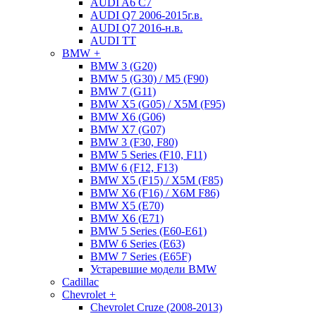
AUDI A6 C7
AUDI Q7 2006-2015г.в.
AUDI Q7 2016-н.в.
AUDI TT
BMW
+
BMW 3 (G20)
BMW 5 (G30) / M5 (F90)
BMW 7 (G11)
BMW X5 (G05) / X5M (F95)
BMW X6 (G06)
BMW X7 (G07)
BMW 3 (F30, F80)
BMW 5 Series (F10, F11)
BMW 6 (F12, F13)
BMW X5 (F15) / X5M (F85)
BMW X6 (F16) / X6M F86)
BMW X5 (E70)
BMW X6 (E71)
BMW 5 Series (E60-E61)
BMW 6 Series (E63)
BMW 7 Series (E65F)
Устаревшие модели BMW
Cadillac
Chevrolet
+
Chevrolet Cruze (2008-2013)