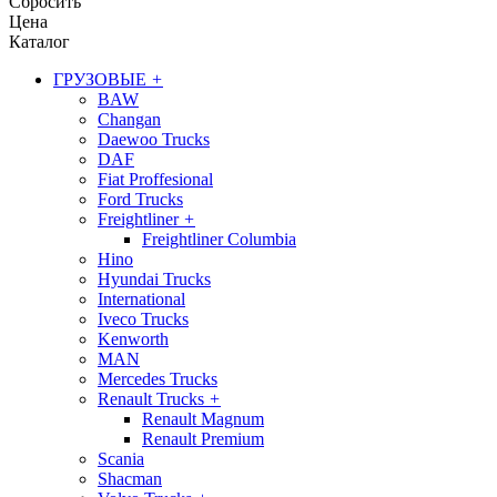
Сбросить
Цена
Каталог
ГРУЗОВЫЕ
+
BAW
Changan
Daewoo Trucks
DAF
Fiat Proffesional
Ford Trucks
Freightliner
+
Freightliner Columbia
Hino
Hyundai Trucks
International
Iveco Trucks
Kenworth
MAN
Mercedes Trucks
Renault Trucks
+
Renault Magnum
Renault Premium
Scania
Shacman