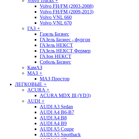
Volvo Trucks
+
Volvo FH/FM (2003-2008)
Volvo FH/FM (2009-2013)
Volvo VNL 660
Volvo VNL 670
ГАЗ
+
Газель Бизнес
ГАЗель Бизнес - фургон
ГАЗель НЕКСТ
ГАЗель НЕКСТ Фермер
ГАЗон НЕКСТ
Соболь Бизнес
КамАЗ
МАЗ
+
МАЗ Простор
ЛЕГКОВЫЕ
+
ACURA
+
ACURA MDX III (YD3)
AUDI
+
AUDI A3 Sedan
AUDI A4 B6-B7
AUDI A4 B8
AUDI A4 B9
AUDI A5 Coupe
AUDI A5 Sportback