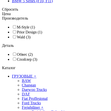
BMW 5 Series (F10, F11)
Сбросить
Цена
Производитель
M-Style (1)
Prior Design (1)
Wald (3)
Деталь
Обвес (2)
Спойлер (3)
Каталог
ГРУЗОВЫЕ
+
BAW
Changan
Daewoo Trucks
DAF
Fiat Proffesional
Ford Trucks
Freightliner
+