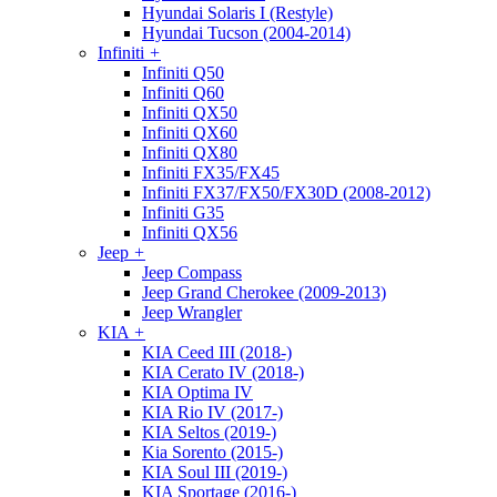
Hyundai Solaris I (Restyle)
Hyundai Tucson (2004-2014)
Infiniti
+
Infiniti Q50
Infiniti Q60
Infiniti QX50
Infiniti QX60
Infiniti QX80
Infiniti FX35/FX45
Infiniti FX37/FX50/FX30D (2008-2012)
Infiniti G35
Infiniti QX56
Jeep
+
Jeep Compass
Jeep Grand Cherokee (2009-2013)
Jeep Wrangler
KIA
+
KIA Ceed III (2018-)
KIA Cerato IV (2018-)
KIA Optima IV
KIA Rio IV (2017-)
KIA Seltos (2019-)
Kia Sorento (2015-)
KIA Soul III (2019-)
KIA Sportage (2016-)