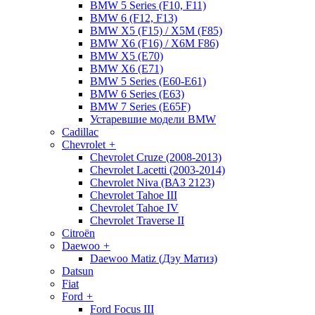
BMW 5 Series (F10, F11)
BMW 6 (F12, F13)
BMW X5 (F15) / X5M (F85)
BMW X6 (F16) / X6M F86)
BMW X5 (E70)
BMW X6 (E71)
BMW 5 Series (E60-E61)
BMW 6 Series (E63)
BMW 7 Series (E65F)
Устаревшие модели BMW
Cadillac
Chevrolet
+
Chevrolet Cruze (2008-2013)
Chevrolet Lacetti (2003-2014)
Chevrolet Niva (ВАЗ 2123)
Chevrolet Tahoe III
Chevrolet Tahoe IV
Chevrolet Traverse II
Citroën
Daewoo
+
Daewoo Matiz (Дэу Матиз)
Datsun
Fiat
Ford
+
Ford Focus III