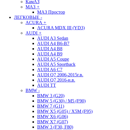
КамАЗ
МАЗ
+
МАЗ Простор
ЛЕГКОВЫЕ
-
ACURA
+
ACURA MDX III (YD3)
AUDI
+
AUDI A3 Sedan
AUDI A4 B6-B7
AUDI A4 B8
AUDI A4 B9
AUDI A5 Coupe
AUDI A5 Sportback
AUDI A6 C7
AUDI Q7 2006-2015г.в.
AUDI Q7 2016-н.в.
AUDI TT
BMW
-
BMW 3 (G20)
BMW 5 (G30) / M5 (F90)
BMW 7 (G11)
BMW X5 (G05) / X5M (F95)
BMW X6 (G06)
BMW X7 (G07)
BMW 3 (F30, F80)