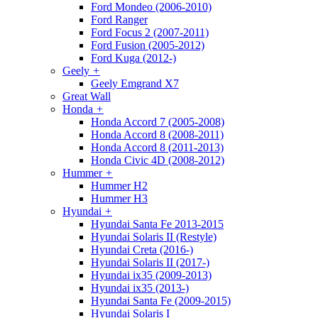
Ford Mondeo (2006-2010)
Ford Ranger
Ford Focus 2 (2007-2011)
Ford Fusion (2005-2012)
Ford Kuga (2012-)
Geely
+
Geely Emgrand X7
Great Wall
Honda
+
Honda Accord 7 (2005-2008)
Honda Accord 8 (2008-2011)
Honda Accord 8 (2011-2013)
Honda Civic 4D (2008-2012)
Hummer
+
Hummer H2
Hummer H3
Hyundai
+
Hyundai Santa Fe 2013-2015
Hyundai Solaris II (Restyle)
Hyundai Creta (2016-)
Hyundai Solaris II (2017-)
Hyundai ix35 (2009-2013)
Hyundai ix35 (2013-)
Hyundai Santa Fe (2009-2015)
Hyundai Solaris I